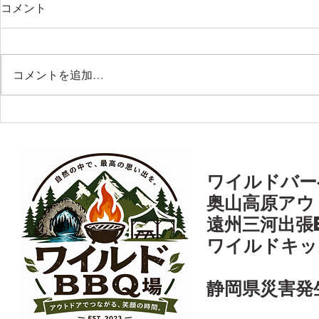
コメント
コメントを追加…
日鋳工業株式会社様 社屋屋
浜松中央新
上ＢＢＱ
Ｑ
© 2024 chil
​​ワイルドバ
奥山高原アウ
遠州三河出張
ワイルドキッ
​静岡県災害