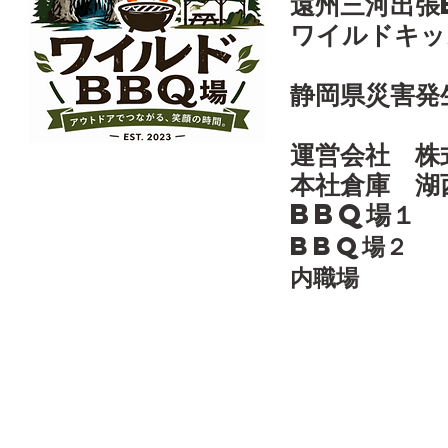
遠州三河出張
ワイルドキッ
​静岡県災害
運営会社 株
本社倉庫 湖
​BBQ場
BBQ場２ 
​内職場 静