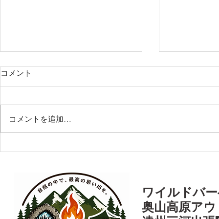
コメント
コメントを追加…
日鋳工業株式会社様 社屋屋
浜松中央新
上ＢＢＱ
Ｑ
© 2024 chil
​​ワイルドバ
奥山高原アウ