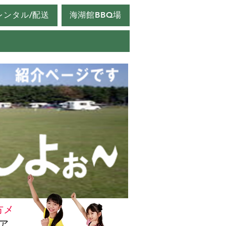
レンタル/配送
海湖館BBQ場
方メ
ア