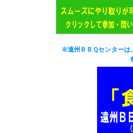
※遠州ＢＢＱセンターは
​ 食材配達を