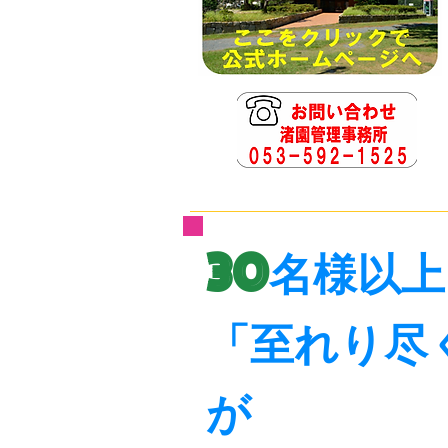
30
名様以上
「至れり尽
が