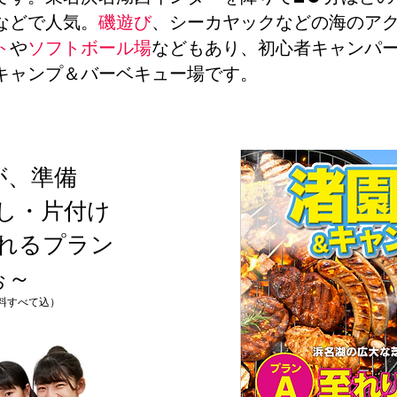
などで人気。
磯遊び
、シーカヤックなどの海のア
ト
や
ソフトボール場
などもあり、初心者キャンパ
キャンプ＆バーベキュー場です。
が、準備
し・片付け
れるプラン
ぉ～
料すべて込）