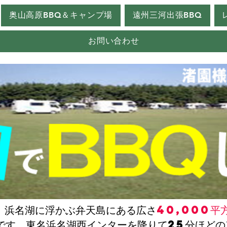
奥山高原BBQ＆キャンプ場
遠州三河出張BBQ
お問い合わせ
、浜名湖に浮かぶ弁天島にある広さ
40,000平
です。東名浜名湖西インターを降りて25分ほどの