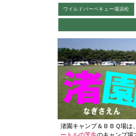
ワイルドバーベキュー場浜松
渚園キャンプ＆ＢＢＱ場は
ートルの芝生
のキャンプ場