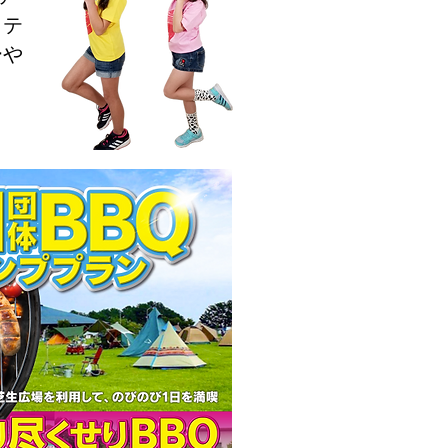
クテ
ーや