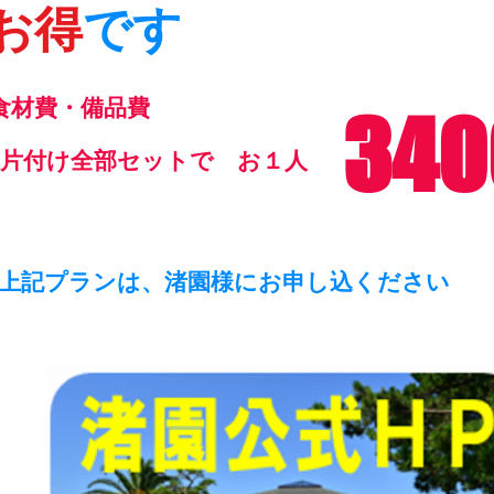
お得
です
食材費・備品費
34
付け全部セットで お１人
上記プランは、渚園様にお申し込ください