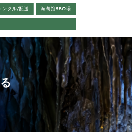
レンタル/配送
海湖館BBQ場
まる